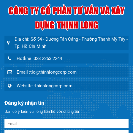
CÔNG TY CỔ PHẦN TƯ VẤN VÀ XÂY
DỰNG THỊNH LONG
Địa chỉ: Số 54 - Đường Tân Cảng - Phường Thạnh Mỹ Tây -
Tp. Hồ Chí Minh
Hotline :028 2253 2244
Email :tlc@thinhlongcorp.com
Website :thinhlongcorp.com
Đăng ký nhận tin
Bạn có ý kiến vui lòng liên hệ với chúng tôi