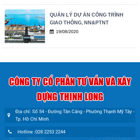
QUẢN LÝ DỰ ÁN CÔNG TRÌNH
GIAO THÔNG, NN&PTNT
19/08/2020
CÔNG TY CỔ PHẦN TƯ VẤN VÀ XÂY
DỰNG THỊNH LONG
Địa chỉ: Số 54 - Đường Tân Cảng - Phường Thạnh Mỹ Tây -
Tp. Hồ Chí Minh
Hotline :028 2253 2244