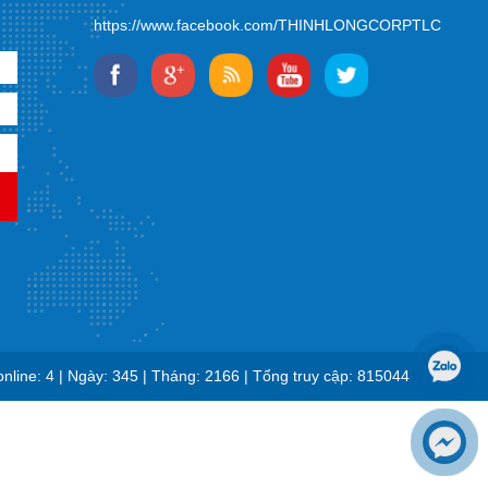
https://www.facebook.com/THINHLONGCORPTLC
nline:
4
|
Ngày:
345
|
Tháng:
2166
|
Tổng truy cập:
815044