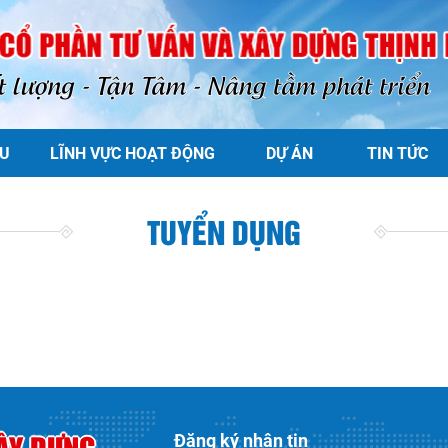
ỆU
LĨNH VỰC HOẠT ĐỘNG
DỰ ÁN
TIN TỨC
TUYỂN DỤNG
Đăng ký nhận tin