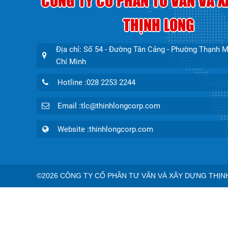
CÔNG TY CỔ PHẦN TƯ VẤN VÀ 
THỊNH LONG
Địa chỉ: Số 54 - Đường Tân Cảng - Phường Thạnh M
Chí Minh
Hotline :028 2253 2244
Email :tlc@thinhlongcorp.com
Website :thinhlongcorp.com
©2026
CÔNG TY CỔ PHẦN TƯ VẤN VÀ XÂY DỰNG THỊN