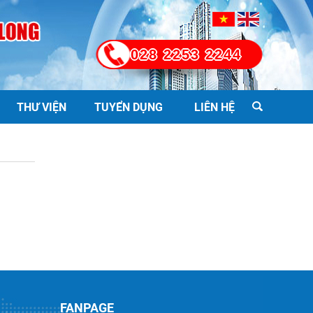
028 2253 2244
THƯ VIỆN
TUYỂN DỤNG
LIÊN HỆ
FANPAGE